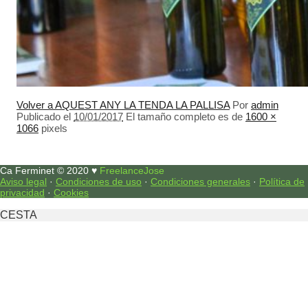
Volver a AQUEST ANY LA TENDA LA PALLISA
Por
admin
Publicado el
10/01/2017
El tamaño completo es de
1600 ×
1066
pixels
Ca Ferminet © 2020 ♥
FreelanceJose
Aviso legal
·
Condiciones de uso
·
Condiciones generales
·
Política de
privacidad
·
Cookies
CESTA