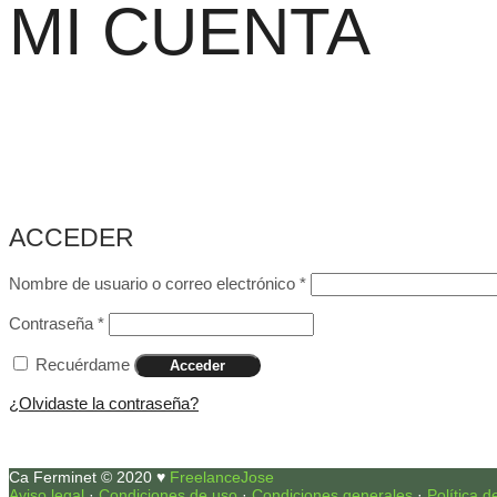
MI CUENTA
ACCEDER
Nombre de usuario o correo electrónico
*
Contraseña
*
Recuérdame
Acceder
¿Olvidaste la contraseña?
Ca Ferminet © 2020 ♥
FreelanceJose
Aviso legal
·
Condiciones de uso
·
Condiciones generales
·
Política d