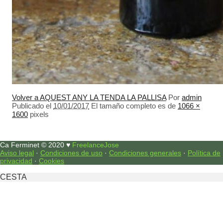
Volver a AQUEST ANY LA TENDA LA PALLISA
Por
admin
Publicado el
10/01/2017
El tamaño completo es de
1066 ×
1600
pixels
Ca Ferminet © 2020 ♥
FreelanceJose
Aviso legal
·
Condiciones de uso
·
Condiciones generales
·
Política de
privacidad
·
Cookies
CESTA