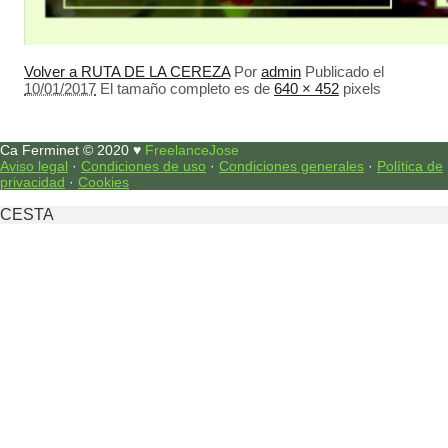
Volver a RUTA DE LA CEREZA
Por
admin
Publicado el
10/01/2017
El tamaño completo es de
640 × 452
pixels
Ca Ferminet © 2020 ♥
FreelanceJose
Aviso legal
·
Condiciones de uso
·
Condiciones generales
·
Política de
privacidad
·
Cookies
CESTA