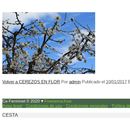
Volver a CEREZOS EN FLOR
Por
admin
Publicado el
10/01/2017
Ca Ferminet © 2020 ♥
FreelanceJose
Aviso legal
·
Condiciones de uso
·
Condiciones generales
·
Política d
CESTA