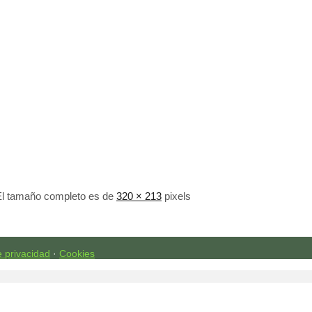
El tamaño completo es de
320 × 213
pixels
e privacidad
·
Cookies