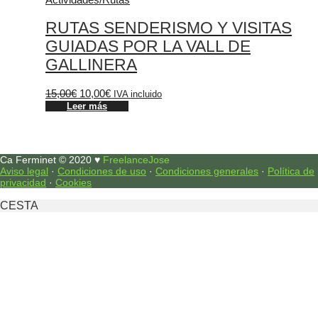
RUTAS SENDERISMO Y VISITAS
GUIADAS POR LA VALL DE
GALLINERA
15,00
€
10,00
€
IVA incluido
Leer más
Ca Ferminet © 2020 ♥
FreelanceJose
Aviso legal
·
Condiciones de uso
·
Condiciones generales
·
Política de
privacidad
·
Cookies
CESTA